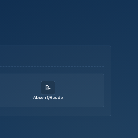
📝
Absen QRcode