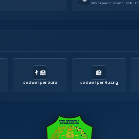
smkn4padalarang.sch.id
👨‍🏫
🏫
Jadwal per Guru
Jadwal per Ruang