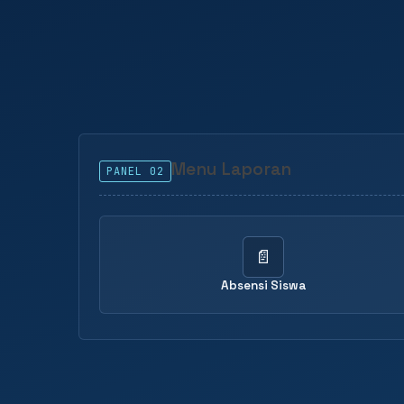
Menu Laporan
PANEL 02
📄
Absensi Siswa