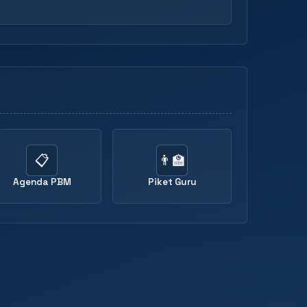
📋
👨‍🏫
Agenda PBM
Piket Guru