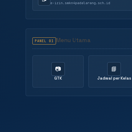
e-izin.smkn4padalarang.sch.id
Menu Utama
PANEL 01
📷
📘
GTK
Jadwal per Kelas