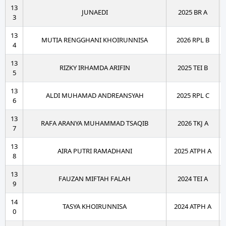
13
JUNAEDI
2025 BR A
3
13
MUTIA RENGGHANI KHOIRUNNISA
2026 RPL B
4
13
RIZKY IRHAMDA ARIFIN
2025 TEI B
5
13
ALDI MUHAMAD ANDREANSYAH
2025 RPL C
6
13
RAFA ARANYA MUHAMMAD TSAQIB
2026 TKJ A
7
13
AIRA PUTRI RAMADHANI
2025 ATPH A
8
13
FAUZAN MIFTAH FALAH
2024 TEI A
9
14
TASYA KHOIRUNNISA
2024 ATPH A
0