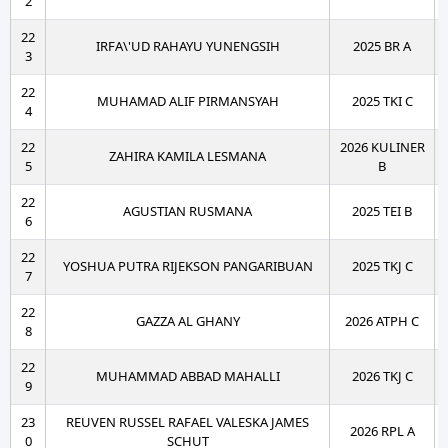
2
22
IRFA\'UD RAHAYU YUNENGSIH
2025 BR A
3
22
MUHAMAD ALIF PIRMANSYAH
2025 TKI C
4
22
2026 KULINER
ZAHIRA KAMILA LESMANA
5
B
22
AGUSTIAN RUSMANA
2025 TEI B
6
22
YOSHUA PUTRA RIJEKSON PANGARIBUAN
2025 TKJ C
7
22
GAZZA AL GHANY
2026 ATPH C
8
22
MUHAMMAD ABBAD MAHALLI
2026 TKJ C
9
23
REUVEN RUSSEL RAFAEL VALESKA JAMES
2026 RPL A
0
SCHUT