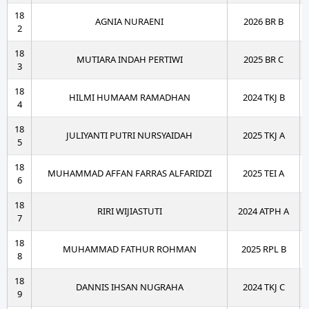
18
AGNIA NURAENI
2026 BR B
2
18
MUTIARA INDAH PERTIWI
2025 BR C
3
18
HILMI HUMAAM RAMADHAN
2024 TKJ B
4
18
JULIYANTI PUTRI NURSYAIDAH
2025 TKJ A
5
18
MUHAMMAD AFFAN FARRAS ALFARIDZI
2025 TEI A
6
18
RIRI WIJIASTUTI
2024 ATPH A
7
18
MUHAMMAD FATHUR ROHMAN
2025 RPL B
8
18
DANNIS IHSAN NUGRAHA
2024 TKJ C
9