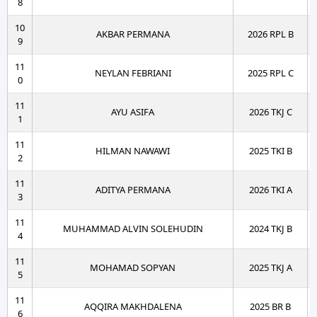
8
10
AKBAR PERMANA
2026 RPL B
9
11
NEYLAN FEBRIANI
2025 RPL C
0
11
AYU ASIFA
2026 TKJ C
1
11
HILMAN NAWAWI
2025 TKI B
2
11
ADITYA PERMANA
2026 TKI A
3
11
MUHAMMAD ALVIN SOLEHUDIN
2024 TKJ B
4
11
MOHAMAD SOPYAN
2025 TKJ A
5
11
AQQIRA MAKHDALENA
2025 BR B
6