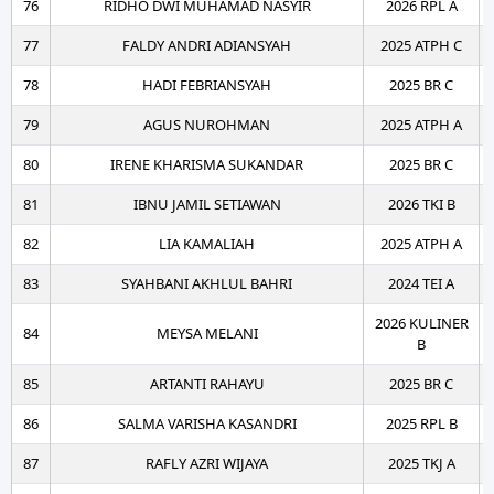
76
RIDHO DWI MUHAMAD NASYIR
2026 RPL A
77
FALDY ANDRI ADIANSYAH
2025 ATPH C
78
HADI FEBRIANSYAH
2025 BR C
79
AGUS NUROHMAN
2025 ATPH A
80
IRENE KHARISMA SUKANDAR
2025 BR C
81
IBNU JAMIL SETIAWAN
2026 TKI B
82
LIA KAMALIAH
2025 ATPH A
83
SYAHBANI AKHLUL BAHRI
2024 TEI A
2026 KULINER
84
MEYSA MELANI
B
85
ARTANTI RAHAYU
2025 BR C
86
SALMA VARISHA KASANDRI
2025 RPL B
87
RAFLY AZRI WIJAYA
2025 TKJ A