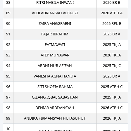
88
FITRI NABILA IHWANI
2026 BR B
89
ALDI ADRIANSAH ALPAUZI
2026 ATPH A
90
ZAIRA ANGGRAENI
2026 RPL B
91
FAJAR IBRAHIM
2025 BR A
92
PATMAWATI
2025 TKJ A
93
ATEP MUNAWAR
2026 TKI A
94
ARDHI NUR AFIFAH
2025 TKJ C
95
VANESHA AGNA HANIFA
2025 BR A
96
SITI SHOFIA RAHMA
2025 ATPH C
97
GILANG IQBAL SABASTIAN
2025 TKJ A
98
DENIAR ARDIYANSYAH
2026 ATPH C
99
ANDIKA FIRMANSYAH HUTASUHUT
2026 TKJ A
10