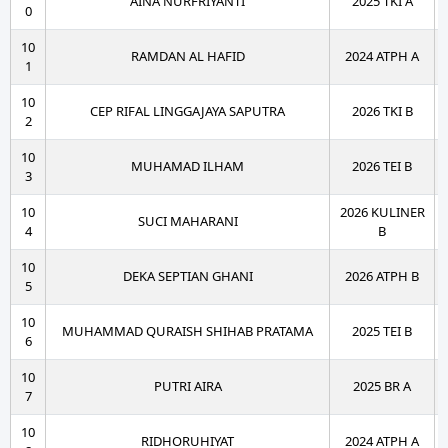
AINA NURFRIYANTI
2025 TKI A
0
10
RAMDAN AL HAFID
2024 ATPH A
1
10
CEP RIFAL LINGGAJAYA SAPUTRA
2026 TKI B
2
10
MUHAMAD ILHAM
2026 TEI B
3
10
2026 KULINER
SUCI MAHARANI
4
B
10
DEKA SEPTIAN GHANI
2026 ATPH B
5
10
MUHAMMAD QURAISH SHIHAB PRATAMA
2025 TEI B
6
10
PUTRI AIRA
2025 BR A
7
10
RIDHORUHIYAT
2024 ATPH A