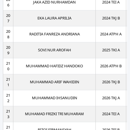
JAKA AZID NURHAMDAN
2024 TEI A
6
20
EKA LAURA APRILIA
2024 TKJ B
7
20
RADITIA FANREZA ANDRIANA
2024 ATPH A
8
20
SOVI NUR AROFAH
2025 TKI A
9
21
MUHAMMAD HAFIDZ HANDOKO
2026 ATPH B
0
21
MUHAMMAD ARIF WAHIDIN
2026 TKJ B
1
21
MUHAMMAD IHSANUDIN
2026 TKJ A
2
21
MUHAMAD FRIZKI TRI MUHARAM
2024 TEI A
3
21
RIZQI FIRMANSYAH
2026 TEI B