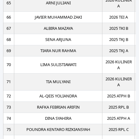
2026 KULINER
65
ARNI JULIANI
A
66
JAVIER MUHAMMAD ZAKI
2026 TEI A
67
ALBIRA MAZAYA
2025 TKI B
68
SENA ARJUNA
2025 TKJ B
69
TIARA NUR RAHMA
2025 TKJ A
2026 KULINER
70
LIMA SULISTIAWATI
A
2026 KULINER
71
TIA MULYANI
A
72
AL-QEIS YOLIANDRA
2025 ATPH B
73
RAFKA FEBRIAN ARIFIN
2025 RPL B
74
DINA SYAHIRA
2025 ATPH A
75
POUNDRA KENTARO RIZKIANSYAH
2025 RPL C