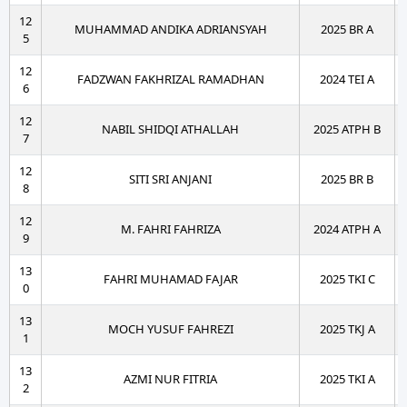
12
MUHAMMAD ANDIKA ADRIANSYAH
2025 BR A
5
12
FADZWAN FAKHRIZAL RAMADHAN
2024 TEI A
6
12
NABIL SHIDQI ATHALLAH
2025 ATPH B
7
12
SITI SRI ANJANI
2025 BR B
8
12
M. FAHRI FAHRIZA
2024 ATPH A
9
13
FAHRI MUHAMAD FAJAR
2025 TKI C
0
13
MOCH YUSUF FAHREZI
2025 TKJ A
1
13
AZMI NUR FITRIA
2025 TKI A
2