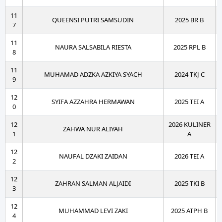
11
QUEENSI PUTRI SAMSUDIN
2025 BR B
7
11
NAURA SALSABILA RIESTA
2025 RPL B
8
11
MUHAMAD ADZKA AZKIYA SYACH
2024 TKJ C
9
12
SYIFA AZZAHRA HERMAWAN
2025 TEI A
0
12
2026 KULINER
ZAHWA NUR ALIYAH
1
A
12
NAUFAL DZAKI ZAIDAN
2026 TEI A
2
12
ZAHRAN SALMAN ALJAIDI
2025 TKI B
3
12
MUHAMMAD LEVI ZAKI
2025 ATPH B
4