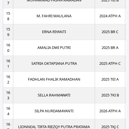
MUHAMMAD PASHA RAMADAN
2025 TEI B
7
15
M. FAHRI MAULANA
2024 ATPH A
8
15
ERNA RIYANTI
2025 BR C
9
16
AMALIA DWI PUTRI
2025 BR A
0
16
SATRIA OKTAPIANA PUTRA
2025 ATPH C
1
16
FADHLAN FHALIK RAMADHAN
2025 TEI A
2
16
SELLA RAHMAWATI
2025 TKI B
3
16
SILPA NURDAMAYANTI
2026 ATPH A
4
16
LIONNEAL TIRTA RIEZQY PUTRA PRATAMA
2025 TKJ C