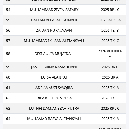
54
MUHAMMAD ZIVEN SAFARY
2025 RPL C
55
RAEFAN ALPALAH GUNADI
2025 ATPH A
56
ZAIDAN KURNIAWAN
2026 TEI B
57
MUHAMMAD IKHSAN ALFIANSYAH
2025 TKJ C
2026 KULINER
58
DESI AULIA MUJAIDAH
A
59
JANE ELMINA RAMADHANI
2025 BR B
60
HAFSA ALATIPAH
2025 BR A
61
ADELIA AUZI SYAQIRA
2025 TKJ A
62
RIPA KHOIRUN NISA
2026 TKJ C
63
LUTHFI DAMIANSYAH PUTRA
2025 RPL C
64
MUHAMAD RASYA ALFIANSYAH
2025 TKJ A