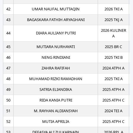
42
UMAR NAUFAL MUTTAQIN
2026 TKI A
43
BAGASKARA FATHIH ARYAGHANI
2025 TKJ A
2026 KULINER
44
DIARA AULIANY PUTRI
A
45
MUTIARA NURHAYATI
2025 BR C
46
NENG RINDIANI
2025 TKI B
47
ZAHRA RAFIFAH
2024 ATPH A
48
MUHAMAD RIZKI RAMADHAN
2025 TKI A
49
SATRIA ELIANDIKA
2025 ATPH A
50
RIDA KANIA PUTRI
2025 ATPH C
51
M. RAYHAN ALDIANSYAH
2024 TEI A
52
MUTIA APRILIA
2025 ATPH C
53
DEFASYA ALI ZULKARNAIN
2026 RPL A