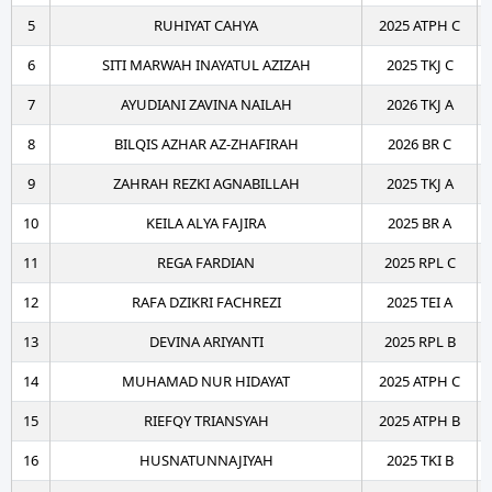
5
RUHIYAT CAHYA
2025 ATPH C
6
SITI MARWAH INAYATUL AZIZAH
2025 TKJ C
7
AYUDIANI ZAVINA NAILAH
2026 TKJ A
8
BILQIS AZHAR AZ-ZHAFIRAH
2026 BR C
9
ZAHRAH REZKI AGNABILLAH
2025 TKJ A
10
KEILA ALYA FAJIRA
2025 BR A
11
REGA FARDIAN
2025 RPL C
12
RAFA DZIKRI FACHREZI
2025 TEI A
13
DEVINA ARIYANTI
2025 RPL B
14
MUHAMAD NUR HIDAYAT
2025 ATPH C
15
RIEFQY TRIANSYAH
2025 ATPH B
16
HUSNATUNNAJIYAH
2025 TKI B