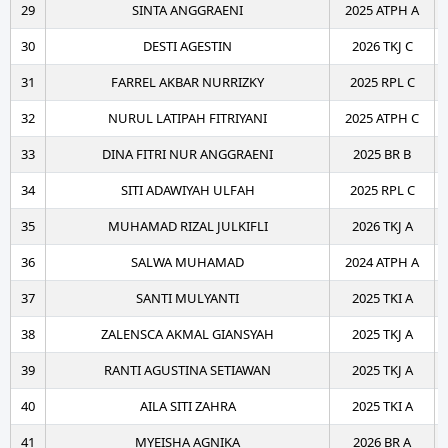
29
SINTA ANGGRAENI
2025 ATPH A
30
DESTI AGESTIN
2026 TKJ C
31
FARREL AKBAR NURRIZKY
2025 RPL C
32
NURUL LATIPAH FITRIYANI
2025 ATPH C
33
DINA FITRI NUR ANGGRAENI
2025 BR B
34
SITI ADAWIYAH ULFAH
2025 RPL C
35
MUHAMAD RIZAL JULKIFLI
2026 TKJ A
36
SALWA MUHAMAD
2024 ATPH A
37
SANTI MULYANTI
2025 TKI A
38
ZALENSCA AKMAL GIANSYAH
2025 TKJ A
39
RANTI AGUSTINA SETIAWAN
2025 TKJ A
40
AILA SITI ZAHRA
2025 TKI A
41
MYEISHA AGNIKA
2026 BR A