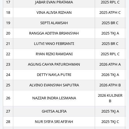
17
JABAR EVAN PRATAMA
2025 RPL C
18
VINA ALIVIA RIZHAN
2025 ATPH C
19
SEPTI ALAMSAH
2025 BR C
20
RANGGA ADITIYA BRIANSYAH
2025 TKJ A
21
LUTVI YANO FEBRIANTI
2025 BR C
22
RYAN RIZKI RAMDANI
2025 RPL C
23
AGUNG CAHYA PATUROHMAN
2026 ATPH A
24
DETTY NAYLA PUTRI
2026 TKJ A
25
ALVINO EVANSYAH SAPUTRA
2026 ATPH B
2026 KULINER
26
NAZZAR INDRA LESMANA
B
27
GHITSA ALIFIA
2025 TKJ A
28
NUR SYIFA SRI AFIFAH
2025 TKJ C