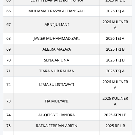
65
LUTHFI DAMIANSYAH PUTRA
2025 RPL C
66
MUHAMAD RASYA ALFIANSYAH
2025 TKJ A
2026 KULINER
67
ARNI JULIANI
A
68
JAVIER MUHAMMAD ZAKI
2026 TEI A
69
ALBIRA MAZAYA
2025 TKI B
70
SENA ARJUNA
2025 TKJ B
71
TIARA NUR RAHMA
2025 TKJ A
2026 KULINER
72
LIMA SULISTIAWATI
A
2026 KULINER
73
TIA MULYANI
A
74
AL-QEIS YOLIANDRA
2025 ATPH B
75
RAFKA FEBRIAN ARIFIN
2025 RPL B