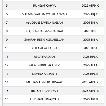
5
RUHIYAT CAHYA
2025 ATPH C
6
SITI MARWAH INAYATUL AZIZAH
2025 TKJ C
7
AYUDIANI ZAVINA NAILAH
2026 TKJ A
8
BILQIS AZHAR AZ-ZHAFIRAH
2026 BR C
9
ZAHRAH REZKI AGNABILLAH
2025 TKJ A
10
KEILA ALYA FAJIRA
2025 BR A
11
REGA FARDIAN
2025 RPL C
12
RAFA DZIKRI FACHREZI
2025 TEI A
13
DEVINA ARIYANTI
2025 RPL B
14
MUHAMAD NUR HIDAYAT
2025 ATPH C
15
RIEFQY TRIANSYAH
2025 ATPH B
16
HUSNATUNNAJIYAH
2025 TKI B