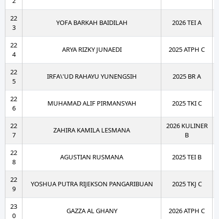
2
22
YOFA BARKAH BAIDILAH
2026 TEI A
3
22
ARYA RIZKY JUNAEDI
2025 ATPH C
4
22
IRFA\'UD RAHAYU YUNENGSIH
2025 BR A
5
22
MUHAMAD ALIF PIRMANSYAH
2025 TKI C
6
22
2026 KULINER
ZAHIRA KAMILA LESMANA
7
B
22
AGUSTIAN RUSMANA
2025 TEI B
8
22
YOSHUA PUTRA RIJEKSON PANGARIBUAN
2025 TKJ C
9
23
GAZZA AL GHANY
2026 ATPH C
0