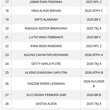
17
JABAR EVAN PRATAMA
2025 RPL C
18
VINA ALIVIA RIZHAN
2025 ATPH C
19
SEPTI ALAMSAH
2025 BR C
20
RANGGA ADITIYA BRIANSYAH
2025 TKJ A
21
LUTVI YANO FEBRIANTI
2025 BR C
22
RYAN RIZKI RAMDANI
2025 RPL C
23
AGUNG CAHYA PATUROHMAN
2026 ATPH A
24
DETTY NAYLA PUTRI
2026 TKJ A
25
ALVINO EVANSYAH SAPUTRA
2026 ATPH B
2026 KULINER
26
NAZZAR INDRA LESMANA
B
27
SUCI INDAH PERMATA SARI
2026 BR B
28
GHITSA ALIFIA
2025 TKJ A