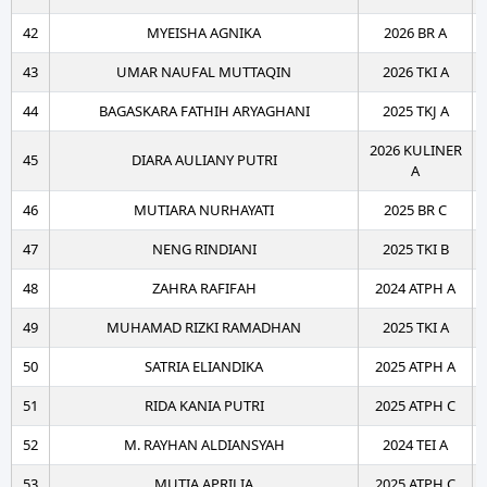
42
MYEISHA AGNIKA
2026 BR A
43
UMAR NAUFAL MUTTAQIN
2026 TKI A
44
BAGASKARA FATHIH ARYAGHANI
2025 TKJ A
2026 KULINER
45
DIARA AULIANY PUTRI
A
46
MUTIARA NURHAYATI
2025 BR C
47
NENG RINDIANI
2025 TKI B
48
ZAHRA RAFIFAH
2024 ATPH A
49
MUHAMAD RIZKI RAMADHAN
2025 TKI A
50
SATRIA ELIANDIKA
2025 ATPH A
51
RIDA KANIA PUTRI
2025 ATPH C
52
M. RAYHAN ALDIANSYAH
2024 TEI A
53
MUTIA APRILIA
2025 ATPH C