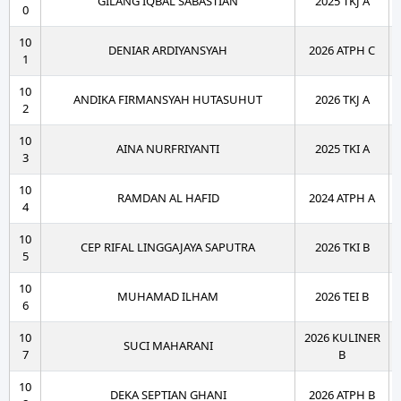
GILANG IQBAL SABASTIAN
2025 TKJ A
0
10
DENIAR ARDIYANSYAH
2026 ATPH C
1
10
ANDIKA FIRMANSYAH HUTASUHUT
2026 TKJ A
2
10
AINA NURFRIYANTI
2025 TKI A
3
10
RAMDAN AL HAFID
2024 ATPH A
4
10
CEP RIFAL LINGGAJAYA SAPUTRA
2026 TKI B
5
10
MUHAMAD ILHAM
2026 TEI B
6
10
2026 KULINER
SUCI MAHARANI
7
B
10
DEKA SEPTIAN GHANI
2026 ATPH B