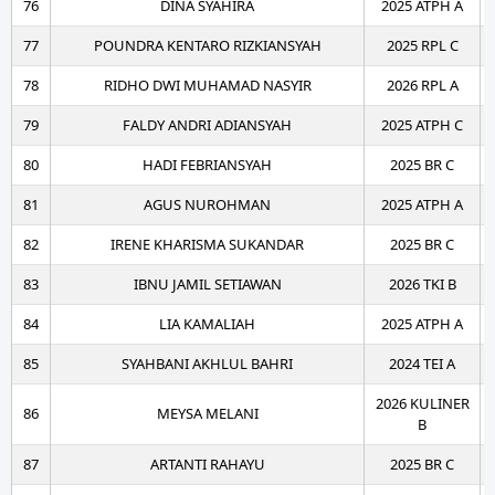
76
DINA SYAHIRA
2025 ATPH A
77
POUNDRA KENTARO RIZKIANSYAH
2025 RPL C
78
RIDHO DWI MUHAMAD NASYIR
2026 RPL A
79
FALDY ANDRI ADIANSYAH
2025 ATPH C
80
HADI FEBRIANSYAH
2025 BR C
81
AGUS NUROHMAN
2025 ATPH A
82
IRENE KHARISMA SUKANDAR
2025 BR C
83
IBNU JAMIL SETIAWAN
2026 TKI B
84
LIA KAMALIAH
2025 ATPH A
85
SYAHBANI AKHLUL BAHRI
2024 TEI A
2026 KULINER
86
MEYSA MELANI
B
87
ARTANTI RAHAYU
2025 BR C