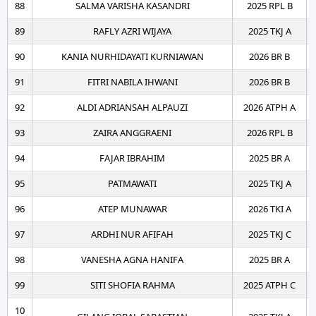
88
SALMA VARISHA KASANDRI
2025 RPL B
89
RAFLY AZRI WIJAYA
2025 TKJ A
90
KANIA NURHIDAYATI KURNIAWAN
2026 BR B
91
FITRI NABILA IHWANI
2026 BR B
92
ALDI ADRIANSAH ALPAUZI
2026 ATPH A
93
ZAIRA ANGGRAENI
2026 RPL B
94
FAJAR IBRAHIM
2025 BR A
95
PATMAWATI
2025 TKJ A
96
ATEP MUNAWAR
2026 TKI A
97
ARDHI NUR AFIFAH
2025 TKJ C
98
VANESHA AGNA HANIFA
2025 BR A
99
SITI SHOFIA RAHMA
2025 ATPH C
10