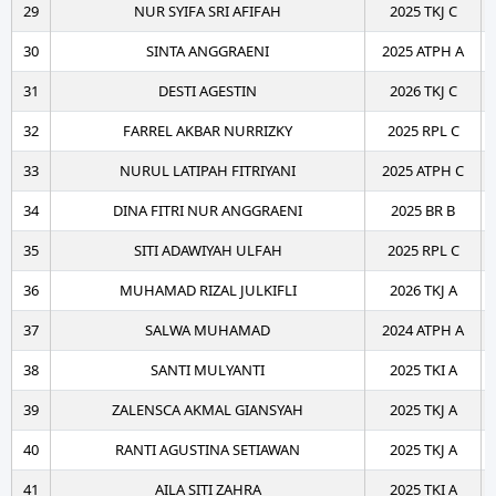
29
NUR SYIFA SRI AFIFAH
2025 TKJ C
30
SINTA ANGGRAENI
2025 ATPH A
31
DESTI AGESTIN
2026 TKJ C
32
FARREL AKBAR NURRIZKY
2025 RPL C
33
NURUL LATIPAH FITRIYANI
2025 ATPH C
34
DINA FITRI NUR ANGGRAENI
2025 BR B
35
SITI ADAWIYAH ULFAH
2025 RPL C
36
MUHAMAD RIZAL JULKIFLI
2026 TKJ A
37
SALWA MUHAMAD
2024 ATPH A
38
SANTI MULYANTI
2025 TKI A
39
ZALENSCA AKMAL GIANSYAH
2025 TKJ A
40
RANTI AGUSTINA SETIAWAN
2025 TKJ A
41
AILA SITI ZAHRA
2025 TKI A