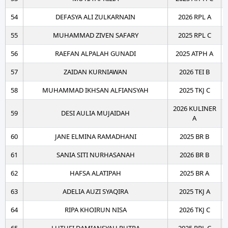
54
DEFASYA ALI ZULKARNAIN
2026 RPL A
55
MUHAMMAD ZIVEN SAFARY
2025 RPL C
56
RAEFAN ALPALAH GUNADI
2025 ATPH A
57
ZAIDAN KURNIAWAN
2026 TEI B
58
MUHAMMAD IKHSAN ALFIANSYAH
2025 TKJ C
2026 KULINER
59
DESI AULIA MUJAIDAH
A
60
JANE ELMINA RAMADHANI
2025 BR B
61
SANIA SITI NURHASANAH
2026 BR B
62
HAFSA ALATIPAH
2025 BR A
63
ADELIA AUZI SYAQIRA
2025 TKJ A
64
RIPA KHOIRUN NISA
2026 TKJ C