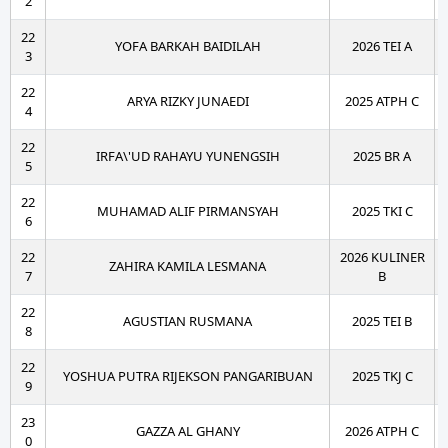
2
22
YOFA BARKAH BAIDILAH
2026 TEI A
3
22
ARYA RIZKY JUNAEDI
2025 ATPH C
4
22
IRFA\'UD RAHAYU YUNENGSIH
2025 BR A
5
22
MUHAMAD ALIF PIRMANSYAH
2025 TKI C
6
22
2026 KULINER
ZAHIRA KAMILA LESMANA
7
B
22
AGUSTIAN RUSMANA
2025 TEI B
8
22
YOSHUA PUTRA RIJEKSON PANGARIBUAN
2025 TKJ C
9
23
GAZZA AL GHANY
2026 ATPH C
0