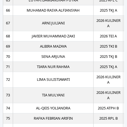
65
LUTHFI DAMIANSYAH PUTRA
2025 RPL C
66
MUHAMAD RASYA ALFIANSYAH
2025 TKJ A
2026 KULINER
67
ARNI JULIANI
A
68
JAVIER MUHAMMAD ZAKI
2026 TEI A
69
ALBIRA MAZAYA
2025 TKI B
70
SENA ARJUNA
2025 TKJ B
71
TIARA NUR RAHMA
2025 TKJ A
2026 KULINER
72
LIMA SULISTIAWATI
A
2026 KULINER
73
TIA MULYANI
A
74
AL-QEIS YOLIANDRA
2025 ATPH B
75
RAFKA FEBRIAN ARIFIN
2025 RPL B