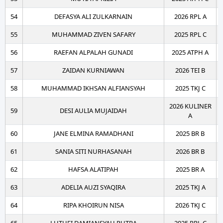
54
DEFASYA ALI ZULKARNAIN
2026 RPL A
55
MUHAMMAD ZIVEN SAFARY
2025 RPL C
56
RAEFAN ALPALAH GUNADI
2025 ATPH A
57
ZAIDAN KURNIAWAN
2026 TEI B
58
MUHAMMAD IKHSAN ALFIANSYAH
2025 TKJ C
2026 KULINER
59
DESI AULIA MUJAIDAH
A
60
JANE ELMINA RAMADHANI
2025 BR B
61
SANIA SITI NURHASANAH
2026 BR B
62
HAFSA ALATIPAH
2025 BR A
63
ADELIA AUZI SYAQIRA
2025 TKJ A
64
RIPA KHOIRUN NISA
2026 TKJ C