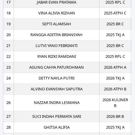
17
JABAR EVAN PRATAMA
2025 RPL C
18
VINA ALIVIA RIZHAN
2025 ATPH C
19
SEPTI ALAMSAH
2025 BR C
20
RANGGA ADITIYA BRIANSYAH
2025 TKJ A
21
LUTVI YANO FEBRIANTI
2025 BR C
22
RYAN RIZKI RAMDANI
2025 RPL C
23
AGUNG CAHYA PATUROHMAN
2026 ATPH A
24
DETTY NAYLA PUTRI
2026 TKJ A
25
ALVINO EVANSYAH SAPUTRA
2026 ATPH B
2026 KULINER
26
NAZZAR INDRA LESMANA
B
27
SUCI INDAH PERMATA SARI
2026 BR B
28
GHITSA ALIFIA
2025 TKJ A