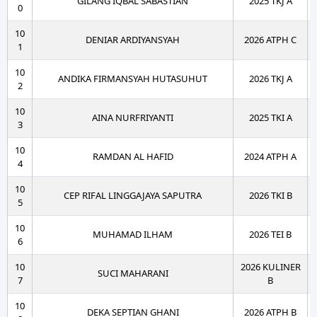
GILANG IQBAL SABASTIAN
2025 TKJ A
0
10
DENIAR ARDIYANSYAH
2026 ATPH C
1
10
ANDIKA FIRMANSYAH HUTASUHUT
2026 TKJ A
2
10
AINA NURFRIYANTI
2025 TKI A
3
10
RAMDAN AL HAFID
2024 ATPH A
4
10
CEP RIFAL LINGGAJAYA SAPUTRA
2026 TKI B
5
10
MUHAMAD ILHAM
2026 TEI B
6
10
2026 KULINER
SUCI MAHARANI
7
B
10
DEKA SEPTIAN GHANI
2026 ATPH B