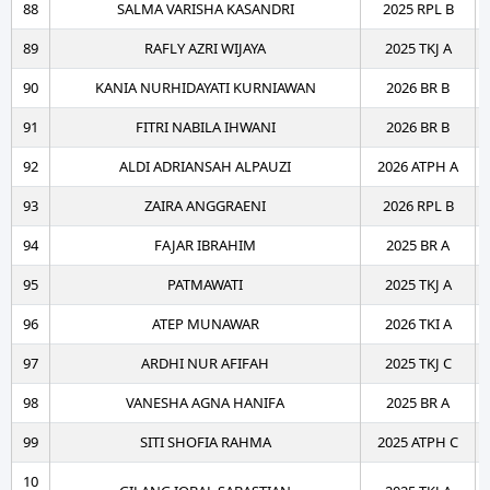
88
SALMA VARISHA KASANDRI
2025 RPL B
89
RAFLY AZRI WIJAYA
2025 TKJ A
90
KANIA NURHIDAYATI KURNIAWAN
2026 BR B
91
FITRI NABILA IHWANI
2026 BR B
92
ALDI ADRIANSAH ALPAUZI
2026 ATPH A
93
ZAIRA ANGGRAENI
2026 RPL B
94
FAJAR IBRAHIM
2025 BR A
95
PATMAWATI
2025 TKJ A
96
ATEP MUNAWAR
2026 TKI A
97
ARDHI NUR AFIFAH
2025 TKJ C
98
VANESHA AGNA HANIFA
2025 BR A
99
SITI SHOFIA RAHMA
2025 ATPH C
10