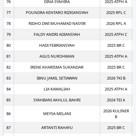
76
DINA SYAHIRA
2025 ATPH A
77
POUNDRA KENTARO RIZKIANSYAH
2025 RPL C
78
RIDHO DWI MUHAMAD NASYIR
2026 RPL A
79
FALDY ANDRI ADIANSYAH
2025 ATPH C
80
HADI FEBRIANSYAH
2025 BR C
81
AGUS NUROHMAN
2025 ATPH A
82
IRENE KHARISMA SUKANDAR
2025 BR C
83
IBNU JAMIL SETIAWAN
2026 TKI B
84
LIA KAMALIAH
2025 ATPH A
85
SYAHBANI AKHLUL BAHRI
2024 TEI A
2026 KULINER
86
MEYSA MELANI
B
87
ARTANTI RAHAYU
2025 BR C