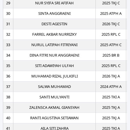
29
NUR SYIFA SRI AFIFAH
2025 TKJ C
30
SINTA ANGGRAENI
2025 ATPH A
31
DESTI AGESTIN
2026 TKJ C
32
FARREL AKBAR NURRIZKY
2025 RPL C
33
NURUL LATIPAH FITRIYANI
2025 ATPH C
34
DINA FITRI NUR ANGGRAENI
2025 BR B
35
SITI ADAWIYAH ULFAH
2025 RPL C
36
MUHAMAD RIZAL JULKIFLI
2026 TKJ A
37
SALWA MUHAMAD
2024 ATPH A
38
SANTI MULYANTI
2025 TKI A
39
ZALENSCA AKMAL GIANSYAH
2025 TKJ A
40
RANTI AGUSTINA SETIAWAN
2025 TKJ A
41
AILA SITI ZAHRA
2025 TKI A