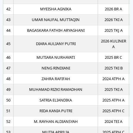
42
MYEISHA AGNIKA
2026 BR A
43
UMAR NAUFAL MUTTAQIN
2026 TKI A
44
BAGASKARA FATHIH ARYAGHANI
2025 TKJ A
2026 KULINER
45
DIARA AULIANY PUTRI
A
46
MUTIARA NURHAYATI
2025 BR C
47
NENG RINDIANI
2025 TKI B
48
ZAHRA RAFIFAH
2024 ATPH A
49
MUHAMAD RIZKI RAMADHAN
2025 TKI A
50
SATRIA ELIANDIKA
2025 ATPH A
51
RIDA KANIA PUTRI
2025 ATPH C
52
M. RAYHAN ALDIANSYAH
2024 TEI A
53
MUTIA APRILIA
2025 ATPH C