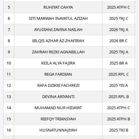
5
RUHIYAT CAHYA
2025 ATPH C
6
SITI MARWAH INAYATUL AZIZAH
2025 TKJ C
7
AYUDIANI ZAVINA NAILAH
2026 TKJ A
8
BILQIS AZHAR AZ-ZHAFIRAH
2026 BR C
9
ZAHRAH REZKI AGNABILLAH
2025 TKJ A
10
KEILA ALYA FAJIRA
2025 BR A
11
REGA FARDIAN
2025 RPL C
12
RAFA DZIKRI FACHREZI
2025 TEI A
13
DEVINA ARIYANTI
2025 RPL B
14
MUHAMAD NUR HIDAYAT
2025 ATPH C
15
RIEFQY TRIANSYAH
2025 ATPH B
16
HUSNATUNNAJIYAH
2025 TKI B