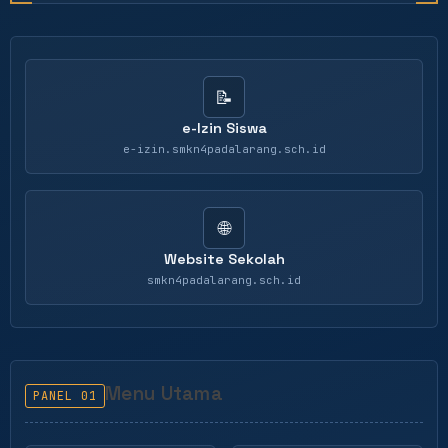
📝
e-Izin Siswa
e-izin.smkn4padalarang.sch.id
🌐
Website Sekolah
smkn4padalarang.sch.id
Menu Utama
PANEL 01