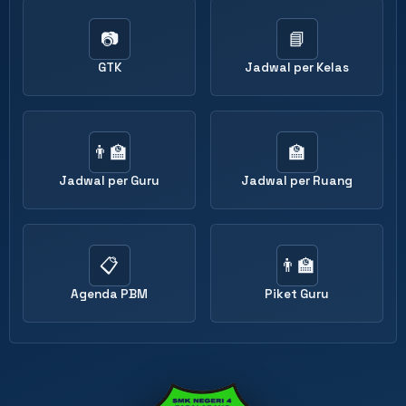
📷
📘
GTK
Jadwal per Kelas
👨‍🏫
🏫
Jadwal per Guru
Jadwal per Ruang
📋
👨‍🏫
Agenda PBM
Piket Guru