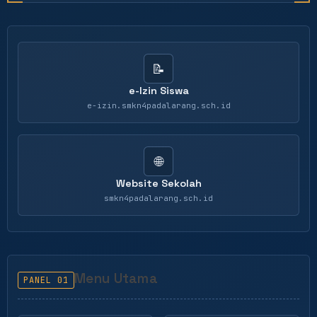
📝
e-Izin Siswa
e-izin.smkn4padalarang.sch.id
🌐
Website Sekolah
smkn4padalarang.sch.id
Menu Utama
PANEL 01