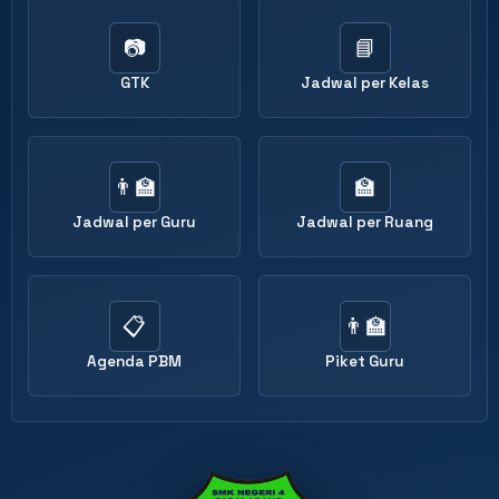
📷
📘
GTK
Jadwal per Kelas
👨‍🏫
🏫
Jadwal per Guru
Jadwal per Ruang
📋
👨‍🏫
Agenda PBM
Piket Guru