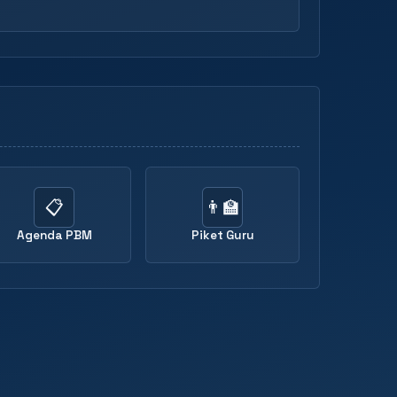
📋
👨‍🏫
Agenda PBM
Piket Guru