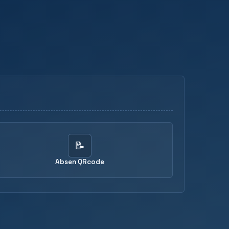
📝
Absen QRcode