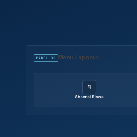
Menu Laporan
PANEL 02
📄
Absensi Siswa