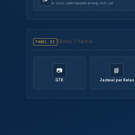
e-izin.smkn4padalarang.sch.id
Menu Utama
PANEL 01
📷
📘
GTK
Jadwal per Kelas