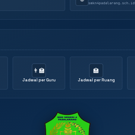
smkn4padalarang.sch.id
👨‍🏫
🏫
Jadwal per Guru
Jadwal per Ruang