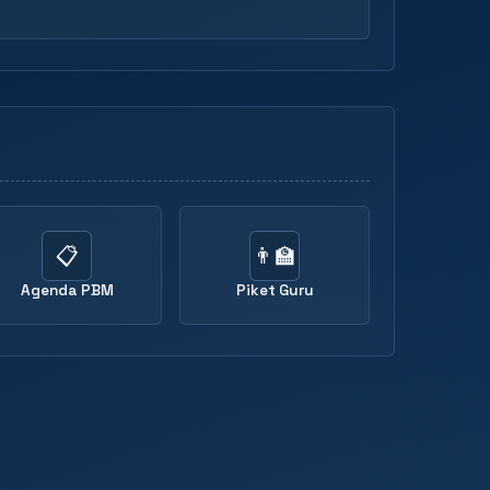
📋
👨‍🏫
Agenda PBM
Piket Guru