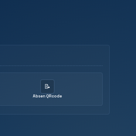
📝
Absen QRcode