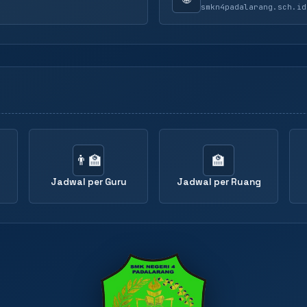
smkn4padalarang.sch.id
👨‍🏫
🏫
Jadwal per Guru
Jadwal per Ruang