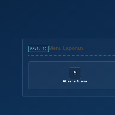
Menu Laporan
PANEL 02
📄
Absensi Siswa