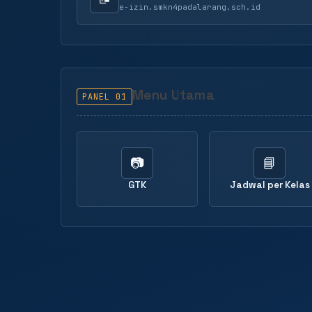
e-izin.smkn4padalarang.sch.id
Menu Utama
PANEL 01
📷
📘
GTK
Jadwal per Kelas