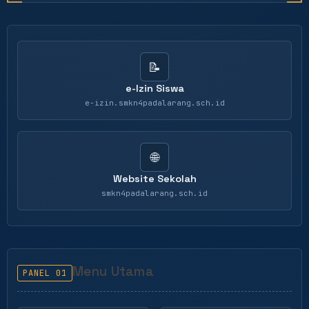
📝
e-Izin Siswa
e-izin.smkn4padalarang.sch.id
🌐
Website Sekolah
smkn4padalarang.sch.id
Menu Utama
PANEL 01