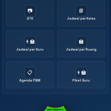
📷
📘
GTK
Jadwal per Kelas
👨‍🏫
🏫
Jadwal per Guru
Jadwal per Ruang
📋
👨‍🏫
Agenda PBM
Piket Guru