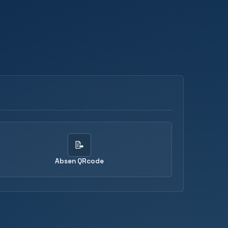
📝
Absen QRcode