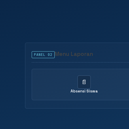
Menu Laporan
PANEL 02
📄
Absensi Siswa