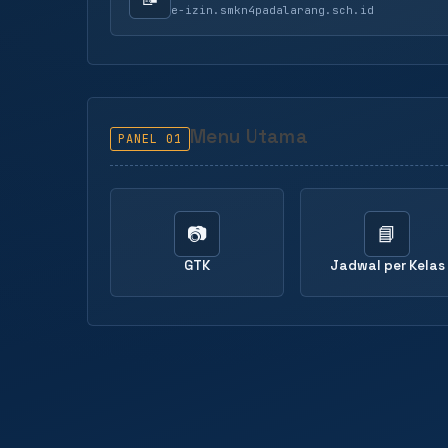
e-izin.smkn4padalarang.sch.id
Menu Utama
PANEL 01
📷
📘
GTK
Jadwal per Kelas