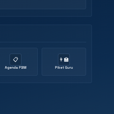
📋
👨‍🏫
Agenda PBM
Piket Guru