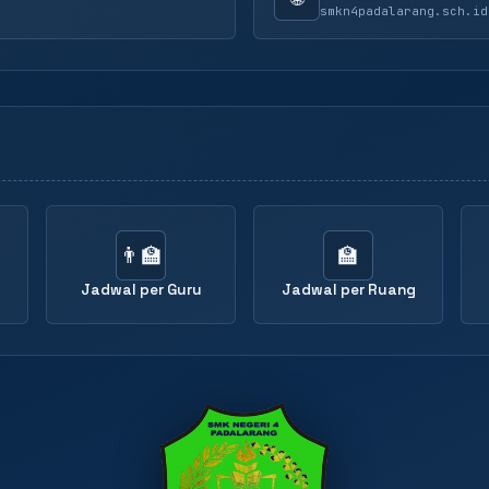
smkn4padalarang.sch.id
👨‍🏫
🏫
Jadwal per Guru
Jadwal per Ruang