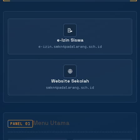
📝
e-Izin Siswa
e-izin.smkn4padalarang.sch.id
🌐
Website Sekolah
smkn4padalarang.sch.id
Menu Utama
PANEL 01