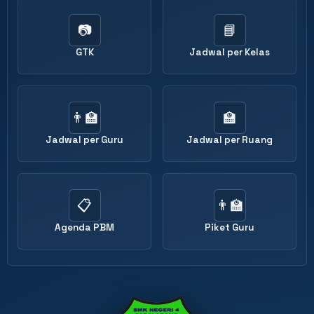
📷
📘
GTK
Jadwal per Kelas
👨‍🏫
🏫
Jadwal per Guru
Jadwal per Ruang
📋
👨‍🏫
Agenda PBM
Piket Guru