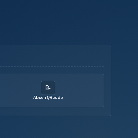
📝
Absen QRcode