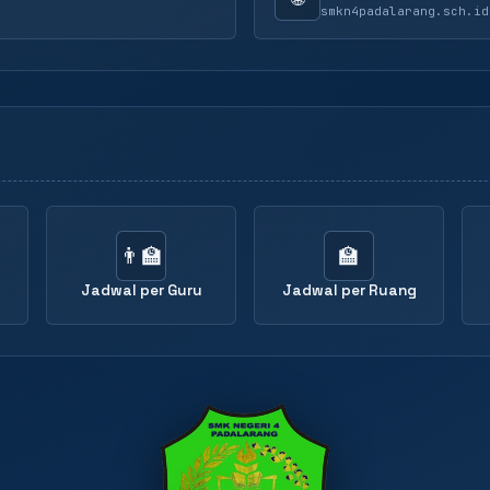
smkn4padalarang.sch.id
👨‍🏫
🏫
Jadwal per Guru
Jadwal per Ruang