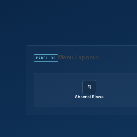
Menu Laporan
PANEL 02
📄
Absensi Siswa