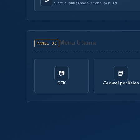
e-izin.smkn4padalarang.sch.id
Menu Utama
PANEL 01
📷
📘
GTK
Jadwal per Kelas