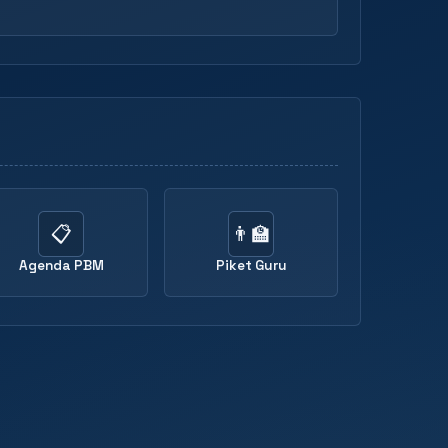
📋
👨‍🏫
Agenda PBM
Piket Guru