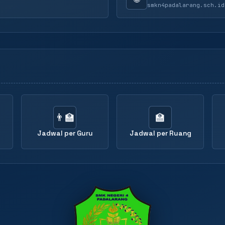
smkn4padalarang.sch.id
👨‍🏫
🏫
Jadwal per Guru
Jadwal per Ruang