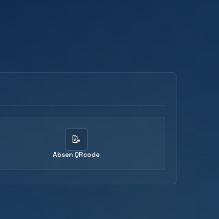
📝
Absen QRcode