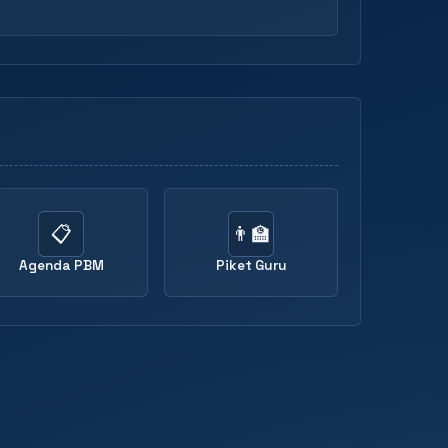
📋
👨‍🏫
Agenda PBM
Piket Guru