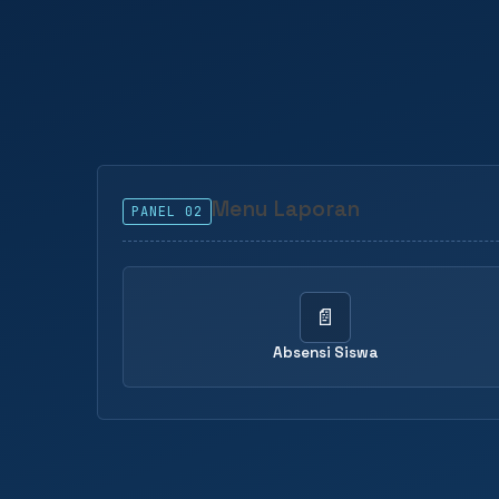
Menu Laporan
PANEL 02
📄
Absensi Siswa