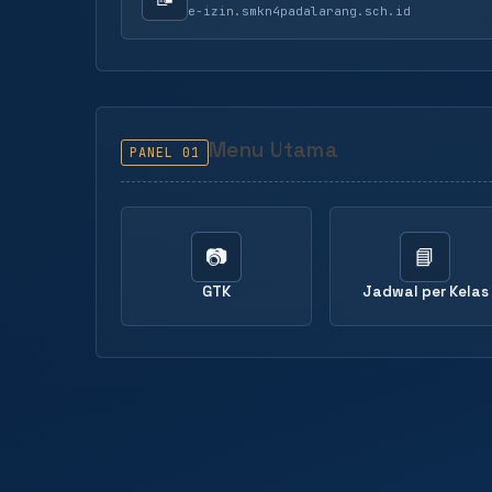
e-izin.smkn4padalarang.sch.id
Menu Utama
PANEL 01
📷
📘
GTK
Jadwal per Kelas