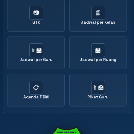
📷
📘
GTK
Jadwal per Kelas
👨‍🏫
🏫
Jadwal per Guru
Jadwal per Ruang
📋
👨‍🏫
Agenda PBM
Piket Guru