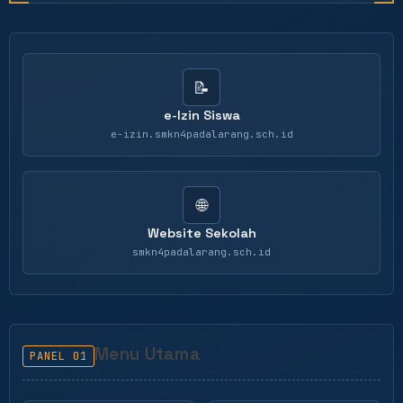
📝
e-Izin Siswa
e-izin.smkn4padalarang.sch.id
🌐
Website Sekolah
smkn4padalarang.sch.id
Menu Utama
PANEL 01