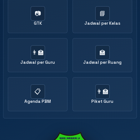
📷
📘
GTK
Jadwal per Kelas
👨‍🏫
🏫
Jadwal per Guru
Jadwal per Ruang
📋
👨‍🏫
Agenda PBM
Piket Guru