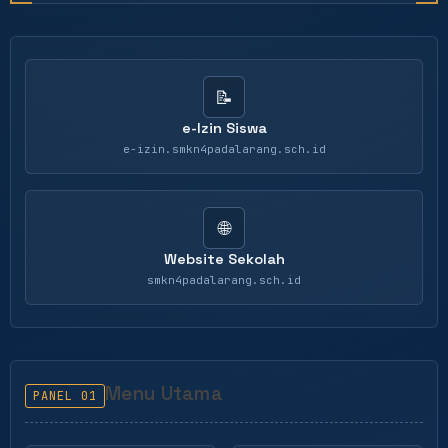
📝
e-Izin Siswa
e-izin.smkn4padalarang.sch.id
🌐
Website Sekolah
smkn4padalarang.sch.id
Menu Utama
PANEL 01