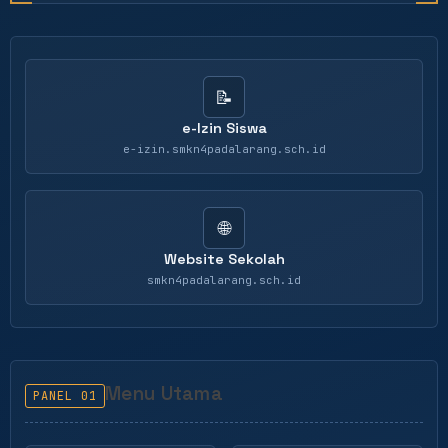
📝
e-Izin Siswa
e-izin.smkn4padalarang.sch.id
🌐
Website Sekolah
smkn4padalarang.sch.id
Menu Utama
PANEL 01