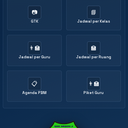
📷
📘
GTK
Jadwal per Kelas
👨‍🏫
🏫
Jadwal per Guru
Jadwal per Ruang
📋
👨‍🏫
Agenda PBM
Piket Guru