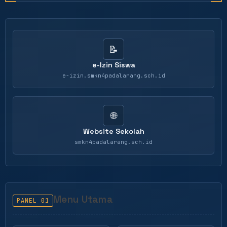
📝
e-Izin Siswa
e-izin.smkn4padalarang.sch.id
🌐
Website Sekolah
smkn4padalarang.sch.id
Menu Utama
PANEL 01