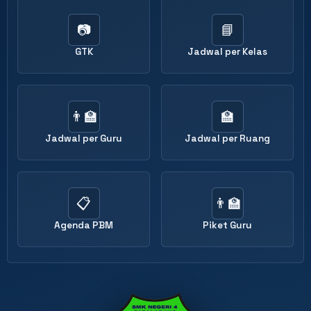
📷
📘
GTK
Jadwal per Kelas
👨‍🏫
🏫
Jadwal per Guru
Jadwal per Ruang
📋
👨‍🏫
Agenda PBM
Piket Guru