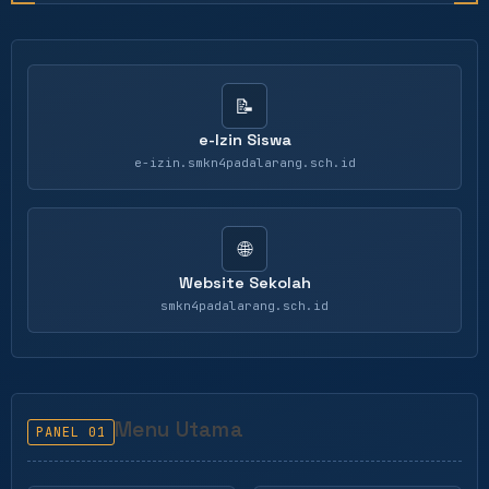
📝
e-Izin Siswa
e-izin.smkn4padalarang.sch.id
🌐
Website Sekolah
smkn4padalarang.sch.id
Menu Utama
PANEL 01