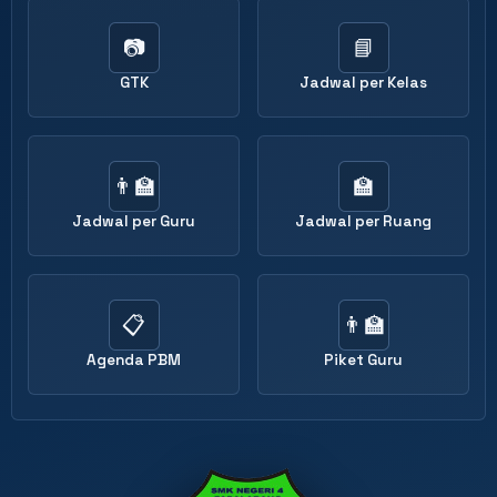
📷
📘
GTK
Jadwal per Kelas
👨‍🏫
🏫
Jadwal per Guru
Jadwal per Ruang
📋
👨‍🏫
Agenda PBM
Piket Guru