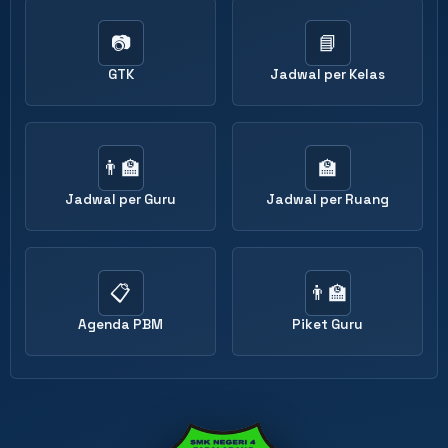
📷
📘
GTK
Jadwal per Kelas
👨‍🏫
🏫
Jadwal per Guru
Jadwal per Ruang
📋
👨‍🏫
Agenda PBM
Piket Guru