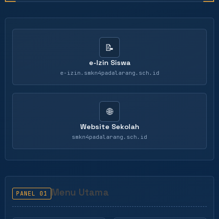
📝
e-Izin Siswa
e-izin.smkn4padalarang.sch.id
🌐
Website Sekolah
smkn4padalarang.sch.id
Menu Utama
PANEL 01